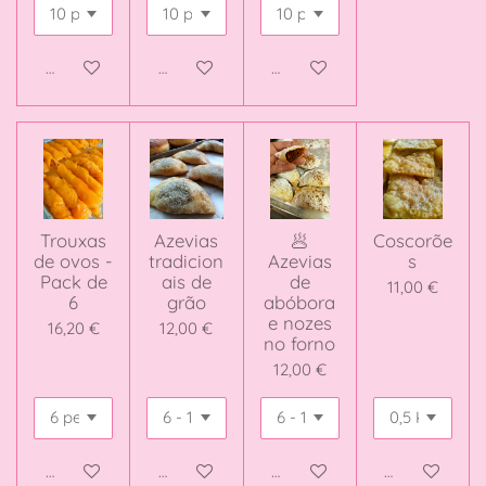
Adicionar ao carrinho
Adicionar ao carrinho
Adicionar ao carrinho
Trouxas
Azevias
🥟
Coscorõe
de ovos -
tradicion
Azevias
s
Pack de
ais de
de
11,00 €
6
grão
abóbora
e nozes
16,20 €
12,00 €
no forno
12,00 €
Veja detalhes
Adicionar ao carrinho
Adicionar ao carrinho
Adicionar ao 