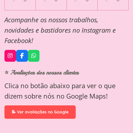
Acompanhe os nossos trabalhos,
novidades e bastidores no Instagram e
Facebook!
I
F
W
n
a
h
s
c
a
⭐ Avaliações dos nossos clientes
t
e
t
a
b
s
Clica no botão abaixo para ver o que
g
o
A
r
o
p
dizem sobre nós no Google Maps!
a
k
p
m
📝 Ver avaliações no Google