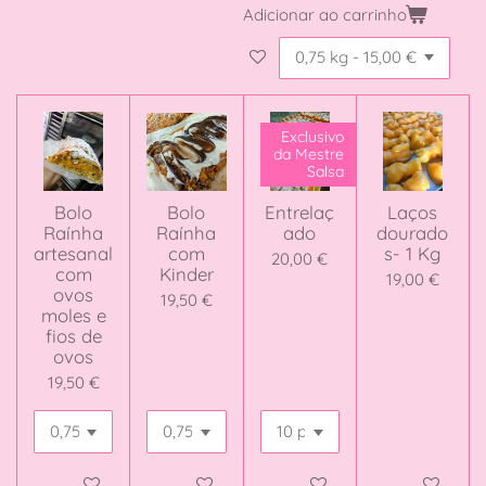
Adicionar ao carrinho
Exclusivo
da Mestre
Salsa
Bolo
Bolo
Entrelaç
Laços
Raínha
Raínha
ado
dourado
artesanal
com
s- 1 Kg
20,00 €
com
Kinder
19,00 €
ovos
19,50 €
moles e
fios de
ovos
19,50 €
Adicionar ao carrinho
Adicionar ao carrinho
Veja detalhes
Adicionar ao 