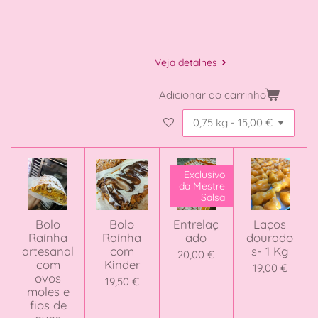
Veja detalhes
Adicionar ao carrinho
Exclusivo
da Mestre
Salsa
Bolo
Bolo
Entrelaç
Laços
Raínha
Raínha
ado
dourado
artesanal
com
s- 1 Kg
20,00 €
com
Kinder
19,00 €
ovos
19,50 €
moles e
fios de