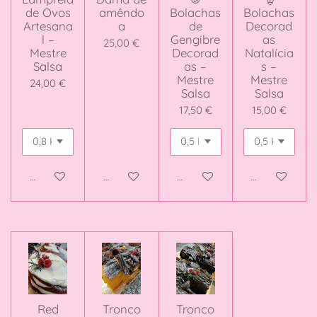
de Ovos
amêndo
Bolachas
Bolachas
Artesana
a
de
Decorad
l –
Gengibre
as
25,00 €
Mestre
Decorad
Natalícia
Salsa
as –
s –
Mestre
Mestre
24,00 €
Salsa
Salsa
17,50 €
15,00 €
Adicionar ao carrinho
Adicionar ao carrinho
Adicionar ao carrinho
Adicionar ao 
Red
Tronco
Tronco