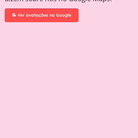
m
📝 Ver avaliações no Google