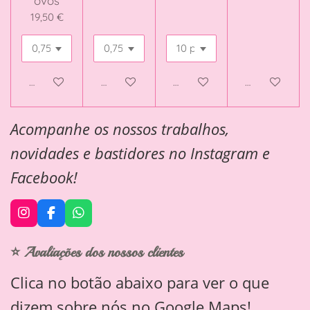
ovos
19,50 €
Adicionar ao carrinho
Adicionar ao carrinho
Veja detalhes
Adicionar ao 
Acompanhe os nossos trabalhos,
novidades e bastidores no Instagram e
Facebook!
I
F
W
n
a
h
s
c
a
⭐ Avaliações dos nossos clientes
t
e
t
a
b
s
Clica no botão abaixo para ver o que
g
o
A
r
o
p
dizem sobre nós no Google Maps!
a
k
p