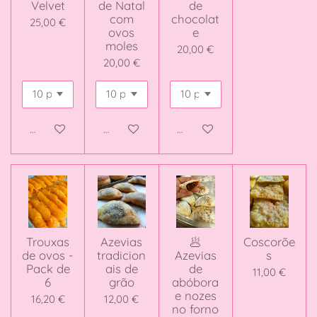
Velvet
de Natal
de
com
chocolat
25,00 €
ovos
e
moles
20,00 €
20,00 €
Adicionar ao carrinho
Adicionar ao carrinho
Adicionar ao carrinho
Trouxas
Azevias
🥟
Coscorõe
de ovos -
tradicion
Azevias
s
Pack de
ais de
de
11,00 €
6
grão
abóbora
e nozes
16,20 €
12,00 €
no forno