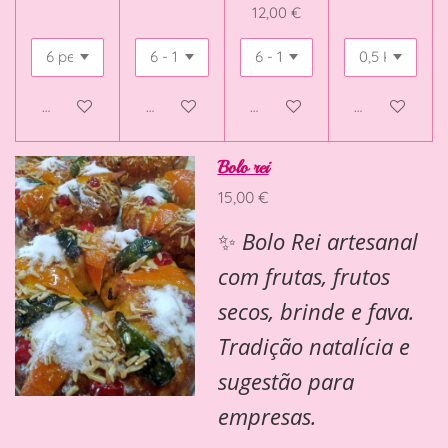
12,00 €
Veja detalhes
Adicionar ao carrinho
Adicionar ao carrinho
Adicionar ao 
Bolo rei
15,00 €
✨
Bolo Rei artesanal
com frutas, frutos
secos, brinde e fava.
Tradição natalícia e
sugestão para
empresas.