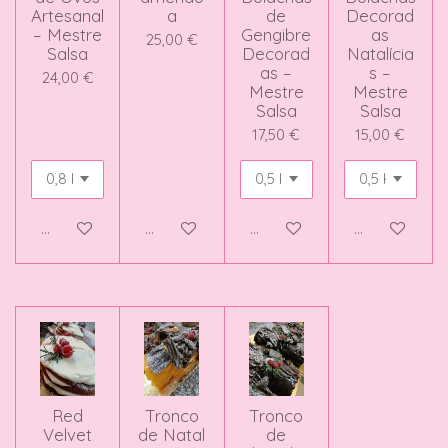
Artesanal
a
de
Decorad
– Mestre
Gengibre
as
25,00 €
Salsa
Decorad
Natalícia
as –
s –
24,00 €
Mestre
Mestre
Salsa
Salsa
17,50 €
15,00 €
Adicionar ao carrinho
Adicionar ao carrinho
Adicionar ao carrinho
Adicionar ao 
Red
Tronco
Tronco
Velvet
de Natal
de