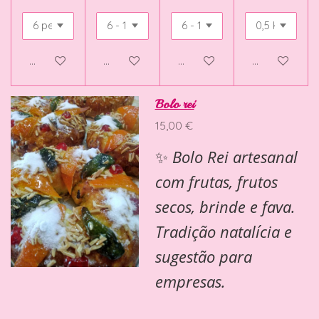
Veja detalhes
Adicionar ao carrinho
Adicionar ao carrinho
Adicionar ao 
Bolo rei
15,00 €
✨
Bolo Rei artesanal
com frutas, frutos
secos, brinde e fava.
Tradição natalícia e
sugestão para
empresas.