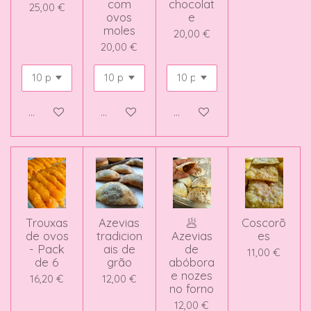
com
chocolat
25,00 €
ovos
e
moles
20,00 €
20,00 €
Adicionar ao carrinho
Adicionar ao carrinho
Adicionar ao carrinho
Trouxas
Azevias
🥟
Coscorõ
de ovos
tradicion
Azevias
es
- Pack
ais de
de
11,00 €
de 6
grão
abóbora
e nozes
16,20 €
12,00 €
no forno
12,00 €