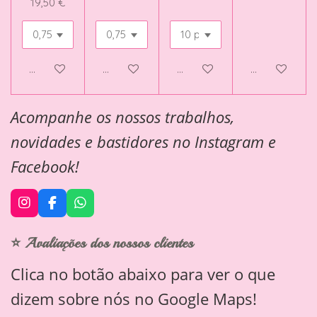
19,50 €
Adicionar ao carrinho
Adicionar ao carrinho
Veja detalhes
Adicionar ao 
Acompanhe os nossos trabalhos,
novidades e bastidores no Instagram e
Facebook!
I
F
W
n
a
h
s
c
a
⭐ Avaliações dos nossos clientes
t
e
t
a
b
s
Clica no botão abaixo para ver o que
g
o
A
r
o
p
dizem sobre nós no Google Maps!
a
k
p
m