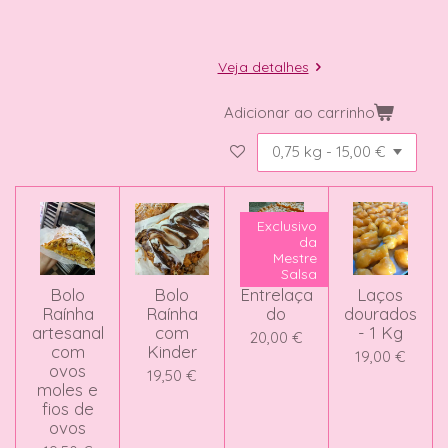
Veja detalhes
Adicionar ao carrinho
Exclusivo
da
Mestre
Salsa
Bolo
Bolo
Entrelaça
Laços
Raínha
Raínha
do
dourados
artesanal
com
- 1 Kg
20,00 €
com
Kinder
19,00 €
ovos
19,50 €
moles e
fios de
ovos