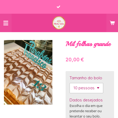
Salta
para
o
conteúdo
principal
Mil folhas grande
20,00 €
Tamanho do bolo
Dados desejados
Escolha o dia em que
pretende receber ou
levantar o seu bolo.