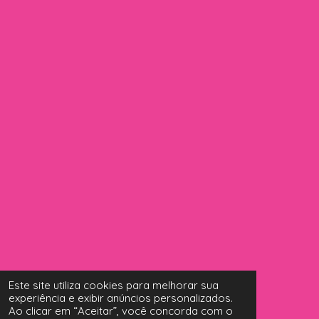
Este site utiliza cookies para melhorar sua
experiência e exibir anúncios personalizados.
Ao clicar em “Aceitar”, você concorda com o