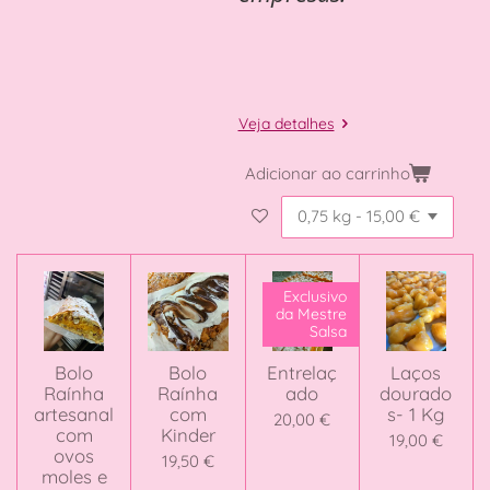
Veja detalhes
Adicionar ao carrinho
Exclusivo
da Mestre
Salsa
Bolo
Bolo
Entrelaç
Laços
Raínha
Raínha
ado
dourado
artesanal
com
s- 1 Kg
20,00 €
com
Kinder
19,00 €
ovos
19,50 €
moles e