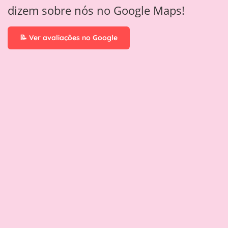
dizem sobre nós no Google Maps!
a
k
p
m
📝 Ver avaliações no Google