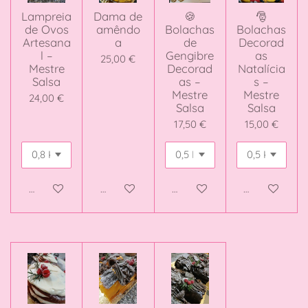
Lampreia
Dama de
🍪
🎅
de Ovos
amêndo
Bolachas
Bolachas
Artesana
a
de
Decorad
l –
Gengibre
as
25,00 €
Mestre
Decorad
Natalícia
Salsa
as –
s –
Mestre
Mestre
24,00 €
Salsa
Salsa
17,50 €
15,00 €
Adicionar ao carrinho
Adicionar ao carrinho
Adicionar ao carrinho
Adicionar ao 