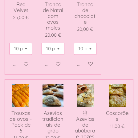
Red
Tronco
Tronco
Velvet
de Natal
de
com
chocolat
25,00 €
ovos
e
moles
20,00 €
20,00 €
Adicionar ao carrinho
Adicionar ao carrinho
Adicionar ao carrinho
Trouxas
Azevias
🥟
Coscorõe
de ovos -
tradicion
Azevias
s
Pack de
ais de
de
11,00 €
6
grão
abóbora
e nozes
16,20 €
12,00 €