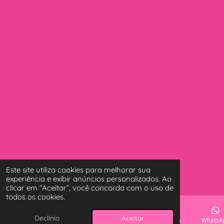
Este site utiliza cookies para melhorar sua
experiência e exibir anúncios personalizados. Ao
clicar em “Aceitar”, você concorda com o uso de
todos os cookies.
Declínio
Aceitar
E-mail
Telefone
Mapa
Instagram
WhatsA