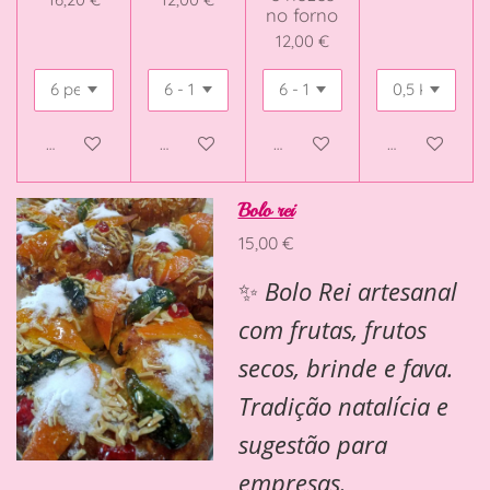
no forno
12,00 €
Veja detalhes
Adicionar ao carrinho
Adicionar ao carrinho
Adicionar ao 
Bolo rei
15,00 €
✨
Bolo Rei artesanal
com frutas, frutos
secos, brinde e fava.
Tradição natalícia e
sugestão para
empresas.