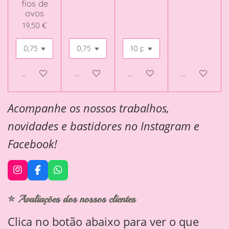
fios de
ovos
19,50 €
Adicionar ao carrinho
Adicionar ao carrinho
Veja detalhes
Adicionar ao 
Acompanhe os nossos trabalhos,
novidades e bastidores no Instagram e
Facebook!
I
F
W
n
a
h
s
c
a
⭐ Avaliações dos nossos clientes
t
e
t
a
b
s
Clica no botão abaixo para ver o que
g
o
A
r
o
p