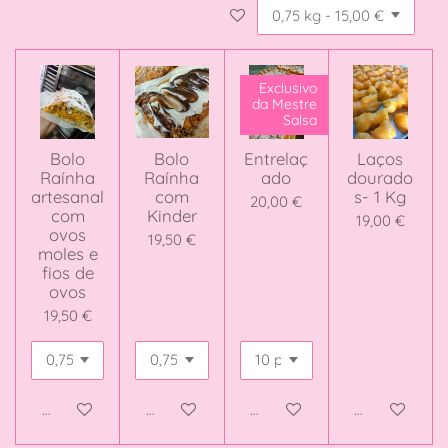
Exclusivo
da Mestre
Salsa
Bolo
Bolo
Entrelaç
Laços
Raínha
Raínha
ado
dourado
artesanal
com
s- 1 Kg
20,00 €
com
Kinder
19,00 €
ovos
19,50 €
moles e
fios de
ovos
19,50 €
Adicionar ao carrinho
Adicionar ao carrinho
Veja detalhes
Adicionar ao 