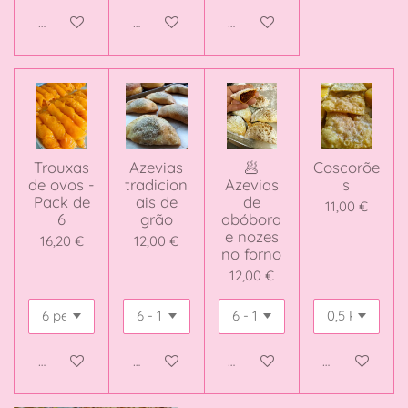
Adicionar ao carrinho
Adicionar ao carrinho
Adicionar ao carrinho
Trouxas
Azevias
🥟
Coscorõe
de ovos -
tradicion
Azevias
s
Pack de
ais de
de
11,00 €
6
grão
abóbora
e nozes
16,20 €
12,00 €
no forno
12,00 €
Veja detalhes
Adicionar ao carrinho
Adicionar ao carrinho
Adicionar ao 