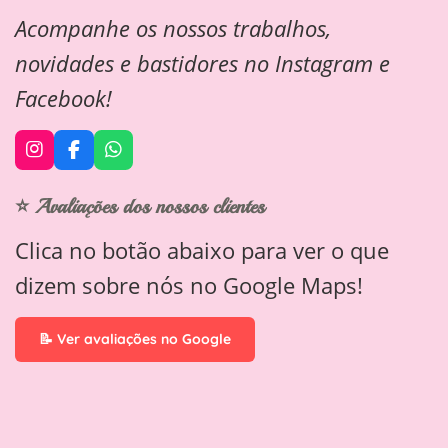
Acompanhe os nossos trabalhos,
novidades e bastidores no Instagram e
Facebook!
I
F
W
n
a
h
s
c
a
⭐ Avaliações dos nossos clientes
t
e
t
a
b
s
Clica no botão abaixo para ver o que
g
o
A
r
o
p
dizem sobre nós no Google Maps!
a
k
p
m
📝 Ver avaliações no Google