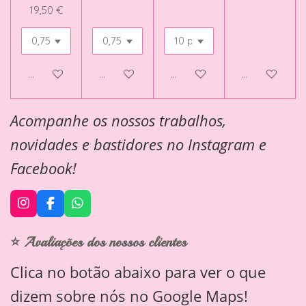
19,50 €
Adicionar ao carrinho
Adicionar ao carrinho
Veja detalhes
Adicionar ao 
Acompanhe os nossos trabalhos,
novidades e bastidores no Instagram e
Facebook!
I
F
W
n
a
h
s
c
a
⭐ Avaliações dos nossos clientes
t
e
t
a
b
s
Clica no botão abaixo para ver o que
g
o
A
r
o
p
dizem sobre nós no Google Maps!
a
k
p