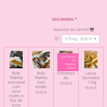
Veja detalhes
Adicionar ao carrinho
Exclusivo
da
Mestre
Salsa
Bolo
Bolo
Entrelaça
Laços
Raínha
Raínha
do
dourados
artesanal
com
- 1 Kg
20,00 €
com
Kinder
19,00 €
ovos
19,50 €
moles e
fios de
ovos