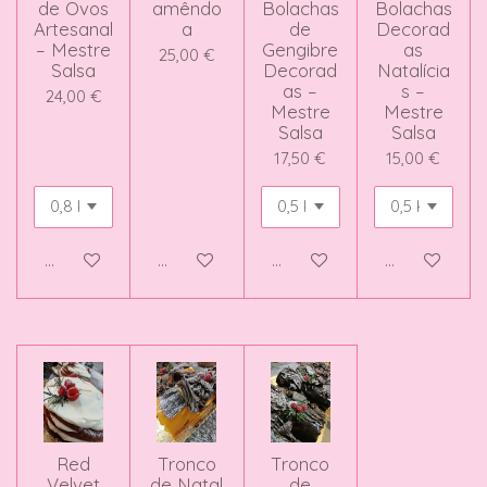
de Ovos
amêndo
Bolachas
Bolachas
Artesanal
a
de
Decorad
– Mestre
Gengibre
as
25,00 €
Salsa
Decorad
Natalícia
as –
s –
24,00 €
Mestre
Mestre
Salsa
Salsa
17,50 €
15,00 €
Adicionar ao carrinho
Adicionar ao carrinho
Adicionar ao carrinho
Adicionar ao 
Red
Tronco
Tronco
Velvet
de Natal
de