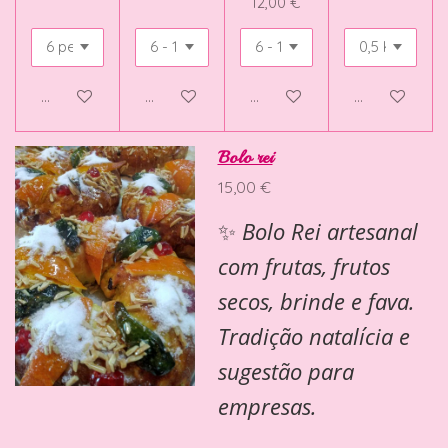
12,00 €
Veja detalhes
Adicionar ao carrinho
Adicionar ao carrinho
Adicionar ao 
Bolo rei
15,00 €
✨
Bolo Rei artesanal
com frutas, frutos
secos, brinde e fava.
Tradição natalícia e
sugestão para
empresas.