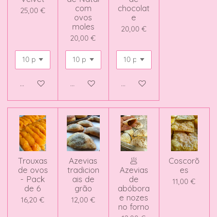
com
chocolat
25,00 €
ovos
e
moles
20,00 €
20,00 €
Adicionar ao carrinho
Adicionar ao carrinho
Adicionar ao carrinho
Trouxas
Azevias
🥟
Coscorõ
de ovos
tradicion
Azevias
es
- Pack
ais de
de
11,00 €
de 6
grão
abóbora
e nozes
16,20 €
12,00 €
no forno